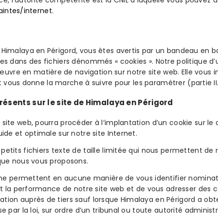
e, l’autorité compétente est la CNIL à laquelle vous pouvez
laintes/internet
.
e Himalaya en Périgord, vous êtes avertis par un bandeau en b
ées dans des fichiers dénommés « cookies ». Notre politique d
uvre en matière de navigation sur notre site web. Elle vous
 et vous donne la marche à suivre pour les paramétrer (partie II
présents sur le site de Himalaya en Périgord
site web, pourra procéder à l’implantation d’un cookie sur le 
ide et optimale sur notre site Internet.
etits fichiers texte de taille limitée qui nous permettent de 
 que nous vous proposons.
es ne permettent en aucune manière de vous identifier nominat
é et la performance de notre site web et de vous adresser des
ation auprès de tiers sauf lorsque Himalaya en Périgord a o
 par la loi, sur ordre d’un tribunal ou toute autorité administr