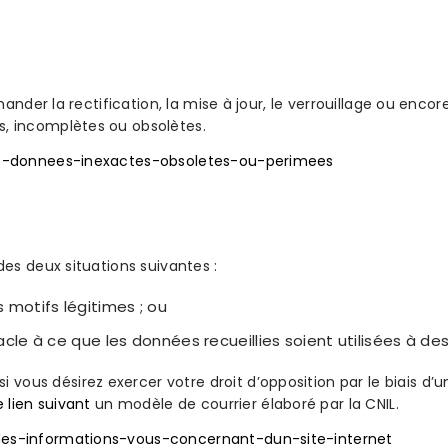
 demander la rectification, la mise à jour, le verrouillage ou 
s, incomplètes ou obsolètes.
-des-donnees-inexactes-obsoletes-ou-perimees
des deux situations suivantes :
s motifs légitimes ; ou
tacle à ce que les données recueillies soient utilisées à d
vous désirez exercer votre droit d’opposition par le biais d’
e lien suivant
un modèle de courrier élaboré par la CNIL.
-des-informations-vous-concernant-dun-site-internet