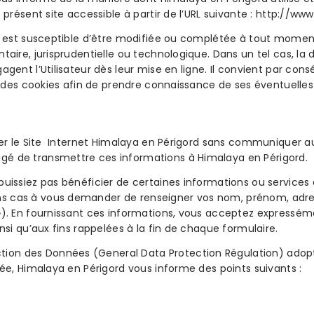
e présent site accessible à partir de l’URL suivante : http://w
lité est susceptible d’être modifiée ou complétée à tout mom
taire, jurisprudentielle ou technologique. Dans un tel cas, la 
agent l’Utilisateur dès leur mise en ligne. Il convient par cons
on des cookies afin de prendre connaissance de ses éventuelles
siter le Site Internet Himalaya en Périgord sans communiquer
gé de transmettre ces informations à Himalaya en Périgord.
puissiez pas bénéficier de certaines informations ou services
ns cas à vous demander de renseigner vos nom, prénom, adres
»). En fournissant ces informations, vous acceptez expresséme
nsi qu’aux fins rappelées à la fin de chaque formulaire.
n des Données (General Data Protection Régulation) adopté p
iée, Himalaya en Périgord vous informe des points suivants :