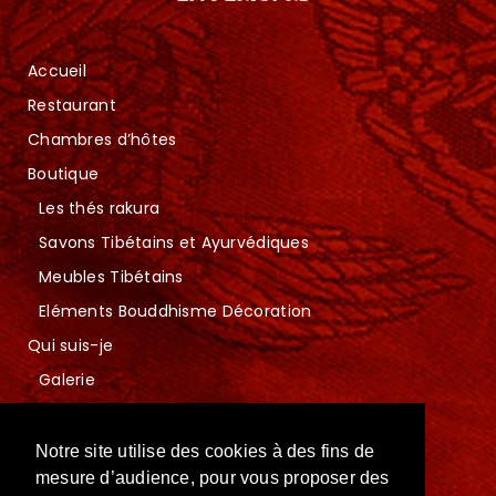
Accueil
Restaurant
Chambres d’hôtes
Boutique
Les thés rakura
Savons Tibétains et Ayurvédiques
Meubles Tibétains
Eléments Bouddhisme Décoration
Qui suis-je
Galerie
Contact
Mentions légales
Notre site utilise des cookies à des fins de
Politique de confidentialité et gestion des cookies
mesure d’audience, pour vous proposer des